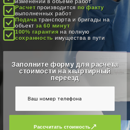
изменений в объеме работ
Расчет
производится
по факту
Время работы:
8:00 - 20:00
выполненных работ
Подача
транспорта и бригады на
Email:
info@gruzoperevozki-bel.by
объект
за 60 минут
100% гарантия
на полную
сохранность
имущества в пути
Заполните форму для расчета
стоимости на квартирный
переезд
Рассчитать стоимость