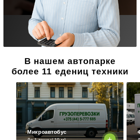
В нашем автопарке
более 11 едениц техники
Микроавтобус
До 1 тонны/ 10 м³
Д