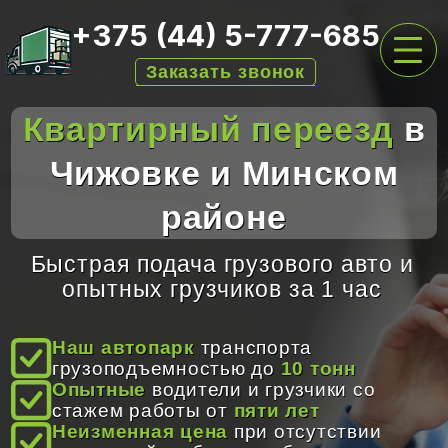
+375 (44) 5-777-685
Заказать звонок
Квартирный переезд
в
ГЛАВНАЯ
Чижовке и Минском
УСЛУГИ ПО ВЫВОЗУ
районе
ПЕРЕЕЗДЫ
АРЕНДА КОНТЕЙНЕРОВ
Быстрая подача грузового авто и
опытных грузчиков за 1 час
ЦЕНЫ
О НАС
Наш автопарк
транспорта
грузоподъемностью до
10 тонн
ОТЗЫВЫ
Опытные
водители и грузчики со
стажем работы от
пяти лет
КОНТАКТЫ
Неизменная цена
при отсутствии