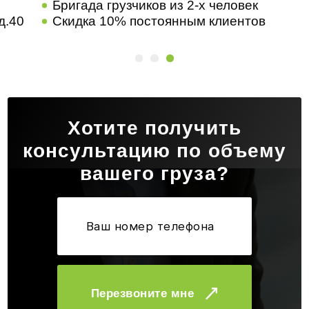
интерьера
Бр
Помощь в сборе и разборе мебели
Ад
Убрали мусор после перевозки
Хотите получить
консультацию по объему
вашего груза?
Перезвоните мне