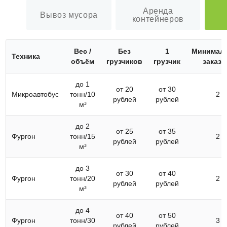
Аренда
Вывоз мусора
контейнеров
Вес /
Без
1
Минимал
Техника
объём
грузчиков
грузчик
заказ (
до 1
от 20
от 30
Микроавтобус
тонн/10
2
рублей
рублей
м³
до 2
от 25
от 35
Фургон
тонн/15
2
рублей
рублей
м³
до 3
от 30
от 40
Фургон
тонн/20
2
рублей
рублей
м³
до 4
от 40
от 50
Фургон
тонн/30
3
рублей
рублей