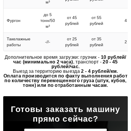
м³
до 5
от 45
от 55
Фургон
тонн/50
4
рублей
рублей
м³
Такелажные
от 25
от 35
-//-
2
работы
рублей
рублей
Дополнительное время загрузки: грузчик -
10 рублей/
час (минимально 2 часа)
, транспорт -
20 - 45
рублей/час.
Выезд за территорию выезда
2 - 4 рублей/км.
Оплата производится по факту выполнения работ
по количеству перемещенного груза (штук, кубов,
тонн) или по отработанным часам.
Готовы заказать машину
прямо сейчас?