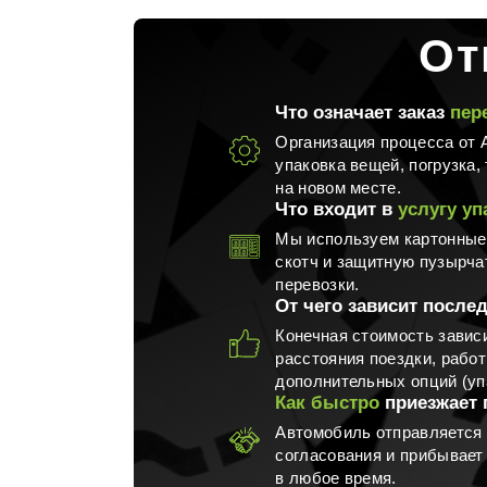
От
Что означает заказ
пер
Переезд тренажерного зала
Пе
Организация процесса от А
упаковка вещей, погрузка,
на новом месте.
Что входит в
услугу уп
Мы используем картонные 
скотч и защитную пузырча
перевозки.
От чего зависит после
Конечная стоимость завис
расстояния поездки, работ
дополнительных опций (упа
Как быстро
приезжает 
Автомобиль отправляется 
согласования и прибывает
в любое время.