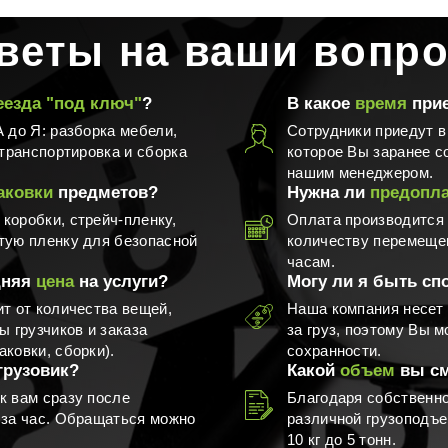
веты на ваши вопр
еезда "под ключ"
?
В какое
время
прие
ревозка вендингового
Другое
 до Я: разборка мебели,
Сотрудники приедут в
оборудования
 транспортировка и сборка
которое Вы заранее с
нашим менеджером.
аковки
предметов?
Нужна ли
предопла
коробки, стрейч-пленку,
Оплата производится 
тую пленку для безопасной
количеству перемеще
часам.
дняя
цена
на услуги?
Могу ли я быть сп
ит от количества вещей,
Наша компания несет
ы грузчиков и заказа
за груз, поэтому Вы м
ковки, сборки).
сохранности.
грузовик?
Какой
объем
вы см
к вам сразу после
Благодаря собственно
 за час. Обращаться можно
различной грузоподъе
10 кг до 5 тонн.