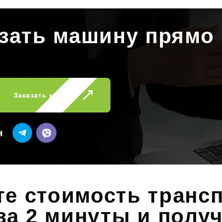
азать машину прямо
Заказать машину
н
те стоимость транс
за 2 минуты и полу