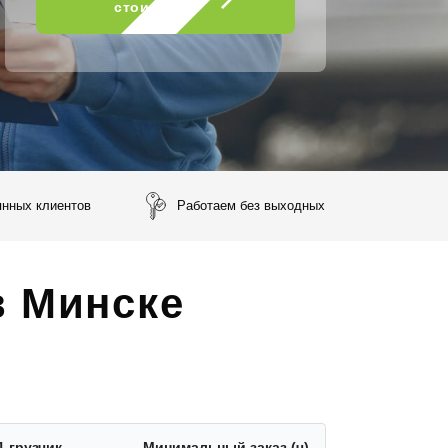
стоимость
янных клиентов
Работаем без выходных
в Минске
1 грузчик
Минимальный заказ (ч)