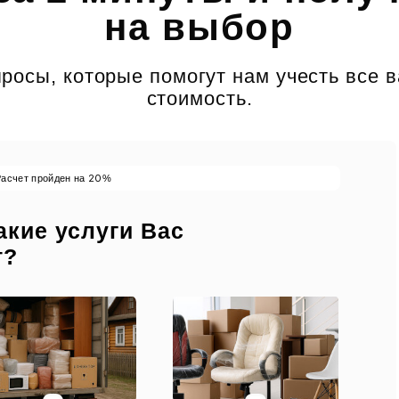
на выбор
росы, которые помогут нам учесть все 
стоимость.
20
Расчет пройден на
%
акие услуги Вас
т?