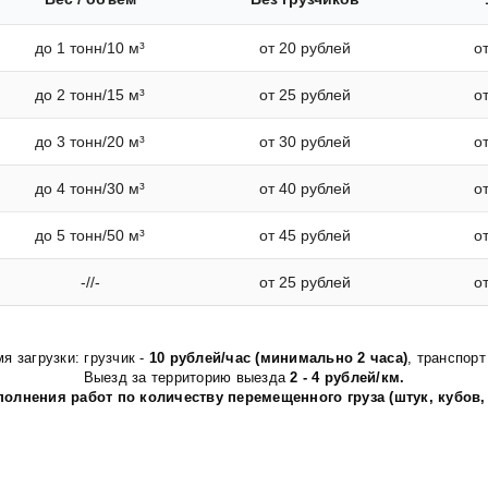
до 1 тонн/10 м³
от 20 рублей
о
до 2 тонн/15 м³
от 25 рублей
о
до 3 тонн/20 м³
от 30 рублей
о
до 4 тонн/30 м³
от 40 рублей
о
до 5 тонн/50 м³
от 45 рублей
о
-//-
от 25 рублей
о
я загрузки: грузчик -
10 рублей/час (минимально 2 часа)
, транспорт
Выезд за территорию выезда
2 - 4 рублей/км.
олнения работ по количеству перемещенного груза (штук, кубов,