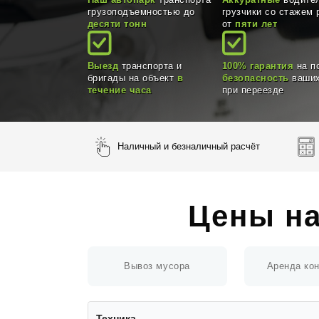
Наш автопарк
транспорта
Аккуратные
водител
грузоподъемностью до
грузчики со стажем 
десяти тонн
от
пяти лет
Выезд
транспорта и
100% гарантия
на п
бригады на объект
в
безопасность
ваших
течение часа
при переезде
Наличный и безналичный расчёт
Цены на
Вывоз мусора
Аренда ко
Техника