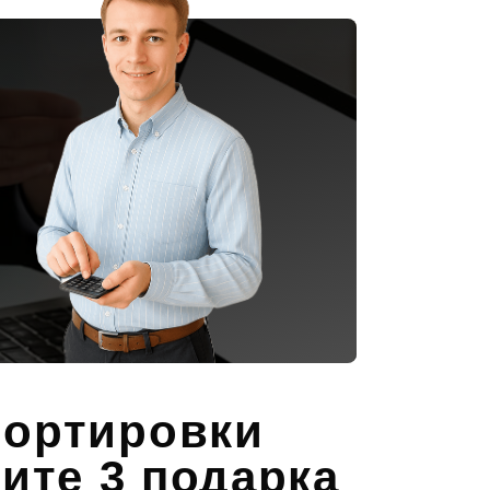
портировки
чите 3 подарка