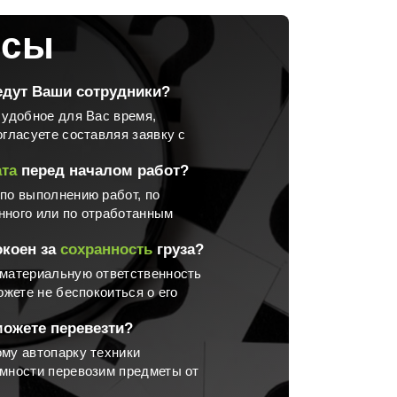
осы
дут Ваши сотрудники?
 удобное для Вас время,
огласуете составляя заявку с
та
перед началом работ?
по выполнению работ, по
нного или по отработанным
окоен за
сохранность
груза?
 материальную ответственность
ожете не беспокоиться о его
ожете перевезти?
му автопарку техники
мности перевозим предметы от