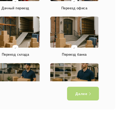
Дачный переезд
Переезд офиса
Переезд склада
Переезд банка
Далее
ереезд IT компании
Переезд магазина