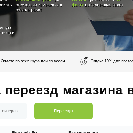
и и
Неизменная цена
при
Оплата
производится
по
работы
отсутствии изменений в
факту
выполненных работ
объеме работ
олную
 вещей
Оплата по весу груза или по часам
Скидка 10% для посто
 переезд магазина 
нтейнеров
Переезды
Вес / объём
Без грузчиков