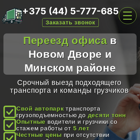
+375 (44) 5-777-685
Заказать звонок
Переезд офиса
в
ГЛАВНАЯ
Новом Дворе и
УСЛУГИ ПО ВЫВОЗУ
Минском районе
ПЕРЕЕЗДЫ
АРЕНДА КОНТЕЙНЕРОВ
Срочный выезд подходящего
транспорта и команды грузчиков
ЦЕНЫ
О НАС
Свой автопарк
транспорта
грузоподъемностью до
десяти тонн
ОТЗЫВЫ
Опытные
водители и грузчики со
стажем работы от
5 лет
КОНТАКТЫ
Честные цены
при отсутствии