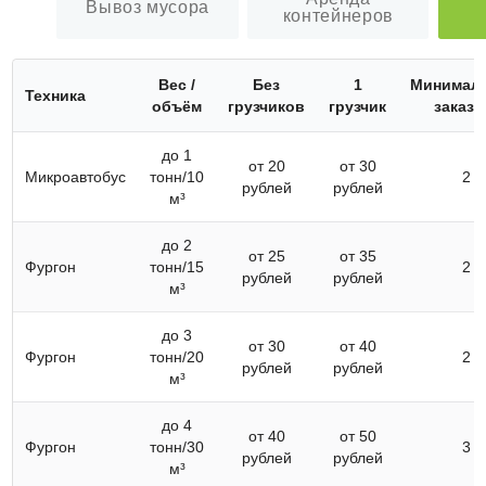
Вывоз мусора
контейнеров
Вес /
Без
1
Минимал
Техника
объём
грузчиков
грузчик
заказ (
до 1
от 20
от 30
Микроавтобус
тонн/10
2
рублей
рублей
м³
до 2
от 25
от 35
Фургон
тонн/15
2
рублей
рублей
м³
до 3
от 30
от 40
Фургон
тонн/20
2
рублей
рублей
м³
до 4
от 40
от 50
Фургон
тонн/30
3
рублей
рублей
м³