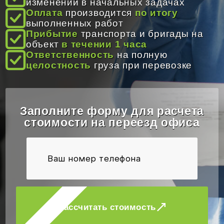
изменений в начальных задачах
Оплата
производится
по итогу
Время работы:
8:00 - 20:00
выполненных работ
Прибытие
транспорта и бригады на
Email:
info@gruzoperevozki-bel.by
объект
в течении 1 часа
Ответственность
на полную
целостность
груза при перевозке
Заполните форму для расчета
стоимости на переезд офиса
Рассчитать стоимость