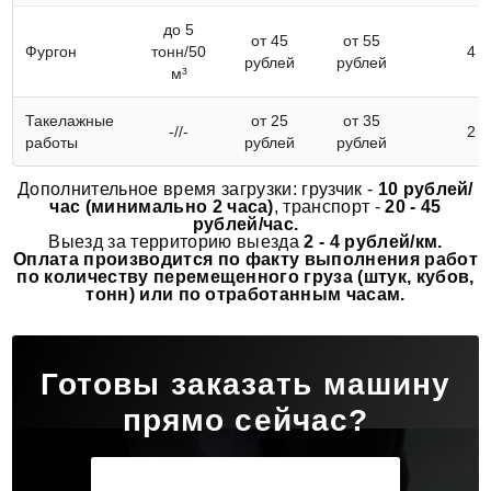
до 5
от 45
от 55
Фургон
тонн/50
4
рублей
рублей
м³
Такелажные
от 25
от 35
-//-
2
работы
рублей
рублей
Дополнительное время загрузки: грузчик -
10 рублей/
час (минимально 2 часа)
, транспорт -
20 - 45
рублей/час.
Выезд за территорию выезда
2 - 4 рублей/км.
Оплата производится по факту выполнения работ
по количеству перемещенного груза (штук, кубов,
тонн) или по отработанным часам.
Готовы заказать машину
прямо сейчас?