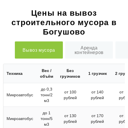
Цены на вывоз
строительного мусора в
Богушово
Аренда
Вывоз мусора
контейнеров
Вес /
Без
Техника
1 грузчик
2 груз
объём
грузчиков
до 0,3
от 100
от 140
от 1
Микроавтобус
тонн/2
рублей
рублей
рубл
м3
до 1
от 130
от 170
от 2
Микроавтобус
тонн/5
рублей
рублей
рубл
м3