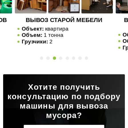
И
ВЫВОЗ СТАРОЙ БЫТОВОЙ
ТЕХНИКИ
Объект:
квартира
О
Объем:
1 тонна
О
Грузчики:
2
Г
Хотите получить
консультацию по подбору
машины для вывоза
мусора?