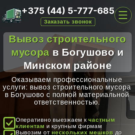
+375 (44) 5-777-685
Заказать звонок
Вывоз строительного
ГЛАВНАЯ
мусора
в Богушово и
УСЛУГИ ПО ВЫВОЗУ
Минском районе
ПЕРЕЕЗДЫ
АРЕНДА КОНТЕЙНЕРОВ
Оказываем профессиональные
услуги: вывоз строительного мусора
ЦЕНЫ
в Богушово с полной материальной
О НАС
ответственностью.
ОТЗЫВЫ
Оперативно выезжаем к
частным
клиентам
и крупным фирмам
КОНТАКТЫ
Вывозим от
нескольких мешков
до