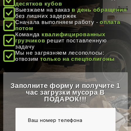
десятков кубов
Выезжаем на заказ
в день обращения
Время работы:
8:00 - 20:00
без лишних задержек
Сначала выполняем работу -
оплата
Email:
info@gruzoperevozki-bel.by
потом
Команда
квалифицированных
грузчиков
решит поставленную
задачу
Мы не загрязняем лесополосы:
отвозим
только на спецполигоны
Заполните форму и получите 1
час загрузки мусора В
ПОДАРОК!!!