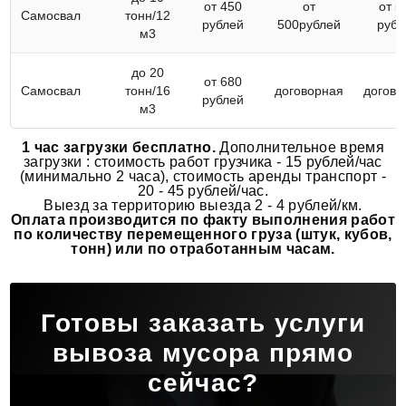
от 450
от
от 5
Самосвал
тонн/12
рублей
500рублей
рубл
м3
до 20
от 680
Самосвал
тонн/16
договорная
догово
рублей
м3
1 час загрузки бесплатно.
Дополнительное время
загрузки : стоимость работ грузчика - 15 рублей/час
(минимально 2 часа), стоимость аренды транспорт -
20 - 45 рублей/час.
Выезд за территорию выезда 2 - 4 рублей/км.
Оплата производится по факту выполнения работ
по количеству перемещенного груза (штук, кубов,
тонн) или по отработанным часам.
Готовы заказать услуги
вывоза мусора прямо
сейчас?