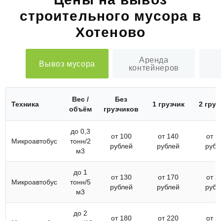
строительного мусора в
Хотеново
Аренда
Вывоз мусора
контейнеров
Вес /
Без
Техника
1 грузчик
2 груз
объём
грузчиков
до 0,3
от 100
от 140
от 1
Микроавтобус
тонн/2
рублей
рублей
рубл
м3
до 1
от 130
от 170
от 2
Микроавтобус
тонн/5
рублей
рублей
рубл
м3
до 2
от 180
от 220
от 2