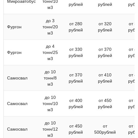
Микроавтобус
тонн/10
рублей
рублей
рубл
м3
до 3
от 280
от 320
от 3
Фургон
тонн/20
рублей
рублей
рубл
м3
до 4
от 330
от 370
от 4
Фургон
тонн/25
рублей
рублей
рубл
м3
до 10
от 370
от 410
от 4
Самосвал
тонн/8
рублей
рублей
рубл
м3
до 10
от 400
от 450
от 5
Самосвал
тонн/10
рублей
рублей
рубл
м3
до 10
от 450
от
от 5
Самосвал
тонн/12
рублей
500рублей
рубл
м3