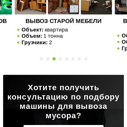
И
ВЫВОЗ СТАРОЙ БЫТОВОЙ
ТЕХНИКИ
Объект:
квартира
О
Объем:
1 тонна
О
Грузчики:
2
Г
Хотите получить
консультацию по подбору
машины для вывоза
мусора?