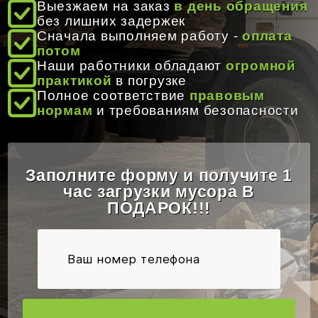
Выезжаем на заказ
в день обращения
без лишних задержек
Время работы:
8:00 - 20:00
Сначала выполняем работу -
оплата
потом
Email:
info@gruzoperevozki-bel.by
Наши работники обладают
огромной
практикой
в погрузке
Полное соответствие
правовым
нормам
и требованиям безопасности
Заполните форму и получите 1
час загрузки мусора В
ПОДАРОК!!!