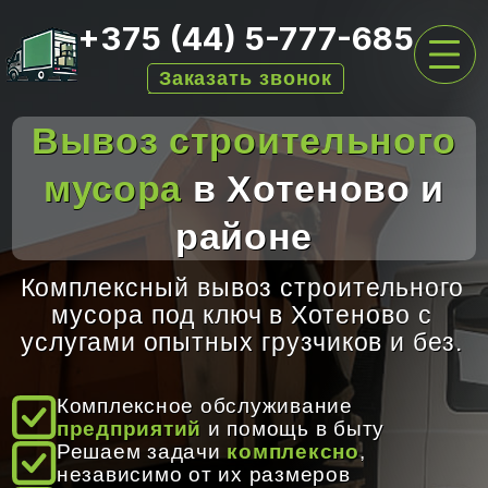
+375 (44) 5-777-685
Заказать звонок
Вывоз строительного
ГЛАВНАЯ
мусора
в Хотеново и
УСЛУГИ ПО ВЫВОЗУ
районе
ПЕРЕЕЗДЫ
АРЕНДА КОНТЕЙНЕРОВ
Комплексный вывоз строительного
мусора под ключ в Хотеново с
ЦЕНЫ
услугами опытных грузчиков и без.
О НАС
Комплексное обслуживание
ОТЗЫВЫ
предприятий
и помощь в быту
Решаем задачи
комплексно
,
КОНТАКТЫ
независимо от их размеров