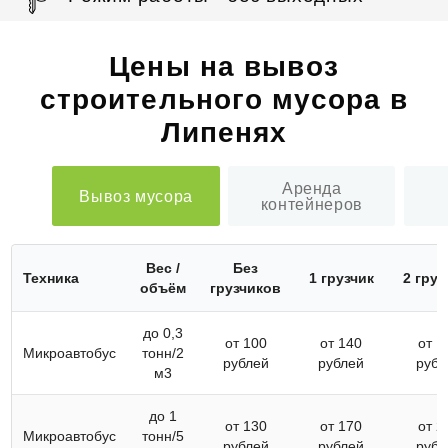
Цены на вывоз
строительного мусора в
Липенях
Аренда
Вывоз мусора
контейнеров
Вес /
Без
Техника
1 грузчик
2 груз
объём
грузчиков
до 0,3
от 100
от 140
от 1
Микроавтобус
тонн/2
рублей
рублей
рубл
м3
до 1
от 130
от 170
от 2
Микроавтобус
тонн/5
рублей
рублей
рубл