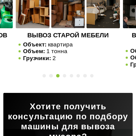
И
ВЫВОЗ СТАРОЙ БЫТОВОЙ
ТЕХНИКИ
Объект:
квартира
О
Объем:
1 тонна
О
Грузчики:
2
Г
Хотите получить
консультацию по подбору
машины для вывоза