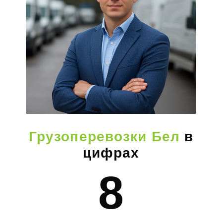
Грузоперевозки Бел
в
цифрах
8