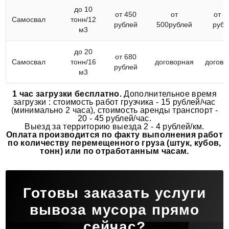
до 10
от 450
от
от 5
Самосвал
тонн/12
рублей
500рублей
рубл
м3
до 20
от 680
Самосвал
тонн/16
договорная
догово
рублей
м3
1 час загрузки бесплатно.
Дополнительное время
загрузки : стоимость работ грузчика - 15 рублей/час
(минимально 2 часа), стоимость аренды транспорт -
20 - 45 рублей/час.
Выезд за территорию выезда 2 - 4 рублей/км.
Оплата производится по факту выполнения работ
по количеству перемещенного груза (штук, кубов,
тонн) или по отработанным часам.
Готовы заказать услуги
вывоза мусора прямо
сейчас?