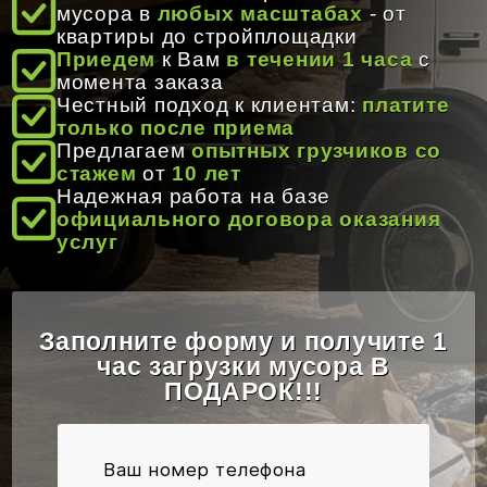
мусора в
любых масштабах
- от
квартиры до стройплощадки
Время работы:
8:00 - 20:00
Приедем
к Вам
в течении 1 часа
с
момента заказа
Email:
info@gruzoperevozki-bel.by
Честный подход к клиентам:
платите
только после приема
Предлагаем
опытных грузчиков со
стажем
от
10 лет
Надежная работа на базе
официального договора оказания
услуг
Заполните форму и получите 1
час загрузки мусора В
ПОДАРОК!!!