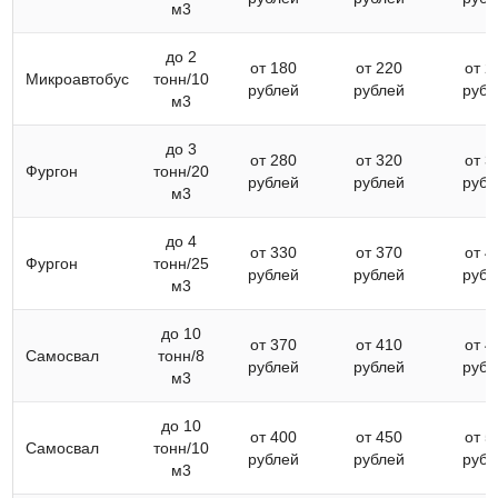
м3
до 2
от 180
от 220
от 2
Микроавтобус
тонн/10
рублей
рублей
рубл
м3
до 3
от 280
от 320
от 3
Фургон
тонн/20
рублей
рублей
рубл
м3
до 4
от 330
от 370
от 4
Фургон
тонн/25
рублей
рублей
рубл
м3
до 10
от 370
от 410
от 4
Самосвал
тонн/8
рублей
рублей
рубл
м3
до 10
от 400
от 450
от 5
Самосвал
тонн/10
рублей
рублей
рубл
м3