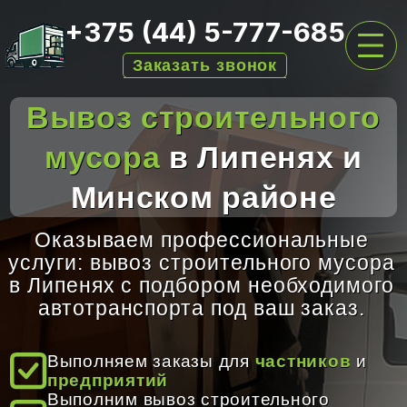
+375 (44) 5-777-685
Заказать звонок
Вывоз строительного
ГЛАВНАЯ
мусора
в Липенях и
УСЛУГИ ПО ВЫВОЗУ
Минском районе
ПЕРЕЕЗДЫ
АРЕНДА КОНТЕЙНЕРОВ
Оказываем профессиональные
услуги: вывоз строительного мусора
ЦЕНЫ
в Липенях с подбором необходимого
О НАС
автотранспорта под ваш заказ.
ОТЗЫВЫ
Выполняем заказы для
частников
и
предприятий
КОНТАКТЫ
Выполним вывоз строительного