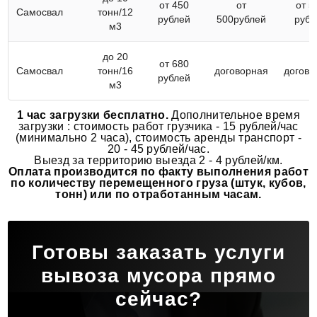
от 450
от
от 5
Самосвал
тонн/12
рублей
500рублей
рубл
м3
до 20
от 680
Самосвал
тонн/16
договорная
догово
рублей
м3
1 час загрузки бесплатно.
Дополнительное время
загрузки : стоимость работ грузчика - 15 рублей/час
(минимально 2 часа), стоимость аренды транспорт -
20 - 45 рублей/час.
Выезд за территорию выезда 2 - 4 рублей/км.
Оплата производится по факту выполнения работ
по количеству перемещенного груза (штук, кубов,
тонн) или по отработанным часам.
Готовы заказать услуги
вывоза мусора прямо
сейчас?