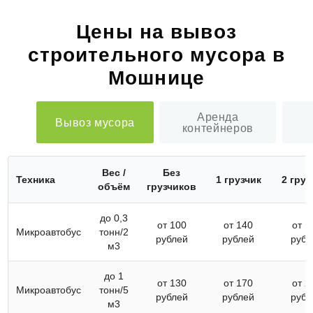
Цены на вывоз
строительного мусора в
Мошнице
Аренда
Вывоз мусора
контейнеров
Вес /
Без
Техника
1 грузчик
2 груз
объём
грузчиков
до 0,3
от 100
от 140
от 1
Микроавтобус
тонн/2
рублей
рублей
рубл
м3
до 1
от 130
от 170
от 2
Микроавтобус
тонн/5
рублей
рублей
рубл
м3