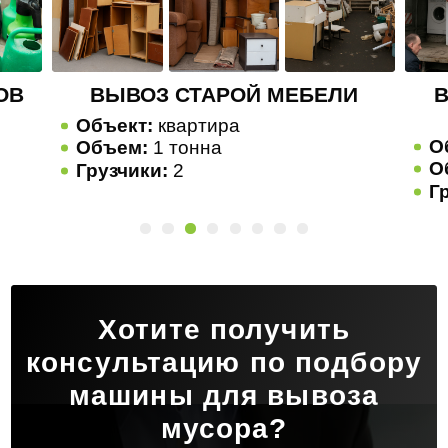
И
ВЫВОЗ СТАРОЙ БЫТОВОЙ
ТЕХНИКИ
Объект:
квартира
О
Объем:
1 тонна
О
Грузчики:
2
Г
Хотите получить
консультацию по подбору
машины для вывоза
мусора?