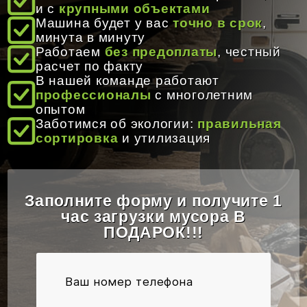
и с
крупными объектами
Машина будет у вас
точно в срок
,
Время работы:
8:00 - 20:00
минута в минуту
Работаем
без предоплаты
, честный
Email:
info@gruzoperevozki-bel.by
расчет по факту
В нашей команде работают
профессионалы
с многолетним
опытом
Заботимся об экологии:
правильная
сортировка
и утилизация
Заполните форму и получите 1
час загрузки мусора В
ПОДАРОК!!!