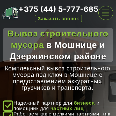
+375 (44) 5-777-685
Заказать звонок
Вывоз строительного
ГЛАВНАЯ
мусора
в Мошнице и
УСЛУГИ ПО ВЫВОЗУ
Дзержинском районе
ПЕРЕЕЗДЫ
АРЕНДА КОНТЕЙНЕРОВ
Комплексный вывоз строительного
мусора под ключ в Мошнице с
ЦЕНЫ
предоставлением аккуратных
О НАС
грузчиков и транспорта.
ОТЗЫВЫ
Надежный партнер для
бизнеса
и
помощник для
частных лиц
КОНТАКТЫ
Работаем как с мелкими партиями, так