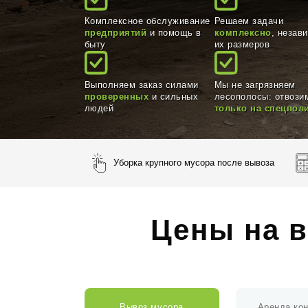
Комплексное обслуживание
Решаем задачи
предприятий
и помощь в
комплексно
, незав
быту
их размеров
Выполняем заказ силами
Мы не загрязняем
проверенных
и сильных
лесополосы: отвози
людей
только на спецпол
Уборка крупного мусора после вывоза
Цены на в
Вывоз мусора
Аренда ко