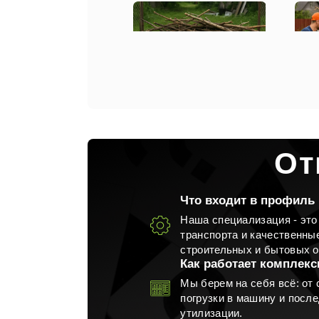
Вывоз веток с участка
Вы
От
Что входит в профиль
Наша специализация - это
транспорта и качественны
Вывоз металлолома
строительных и бытовых о
Как работает комплекс
Мы берем на себя всё: от 
погрузки в машину и посл
утилизации.