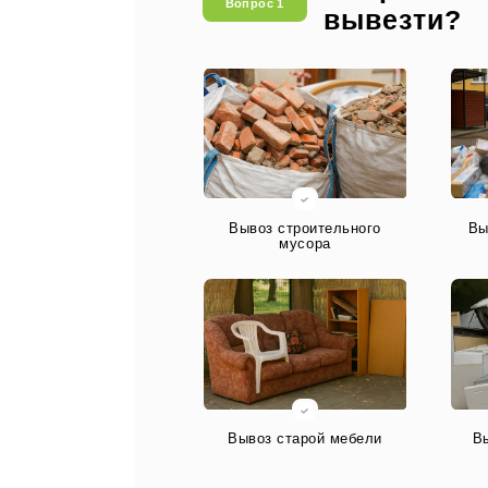
Вопрос 1
вывезти?
Вывоз строительного
Вы
мусора
Вывоз старой мебели
В