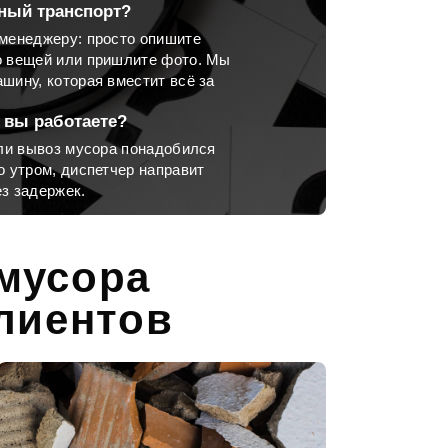
ный транспорт?
менеджеру: просто опишите
о вещей или пришлите фото. Мы
шину, которая вместит всё за
 вы работаете?
сли вывоз мусора понадобился
о утром, диспетчер направит
з задержек.
 мусора
лиентов