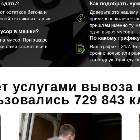
 сдать?
Как подобрать нуж
от остатков бетона и
Доверьте это нашему 
овой техники и старых
примерное количеств
Вывоз пианино
Вывоз хлама
пришлем именно ту ма
мусор в мешки?
один вывоз мусора.
По какому графику
на мусор. При заказе
ки сами сложат всё в
Наш график - 24/7. Е
срочно ночью или ран
свободную бригаду бе
з мусора самосвалами
Не знаю
ет услугами вывоза
ьзовались 729 843 к