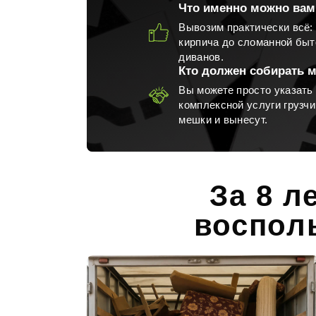
Что именно можно вам
Вывозим практически всё: 
кирпича до сломанной быт
Вывоз мусора из гаража
диванов.
Кто должен собирать 
Вы можете просто указать 
комплексной услуги грузчи
мешки и вынесут.
Вывоз мусора после пожара
Выво
За 8 л
воспол