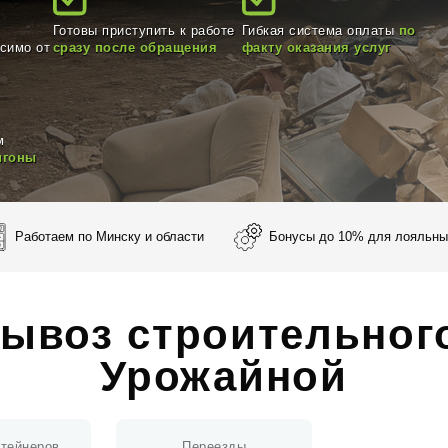
Готовы приступить к работе
Гибкая система оплаты
по
исимо от
сразу после обращения
факту оказания услуг
м
игоны
Работаем по Минску и области
Бонусы до 10% для лояльны
ывоз строительног
Урожайной
нтейнеров
Переезды