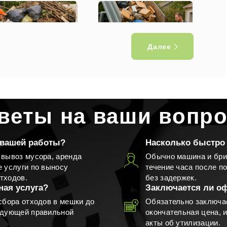
Далее
воз мусора с дачного
Вывоз мусора с участка
участка
веты на ваши вопр
 вашей работы?
Насколько быстро 
 вывоз мусора, аренда
Обычно машина и бри
е услуги по выносу
течение часа после п
Вывоз окон
Вывоз дверей
тходов.
без задержек.
ная услуга?
Заключается ли о
сбора отходов в мешки до
Обязательно заключае
едующей правильной
окончательная цена,
акты об утилизации.