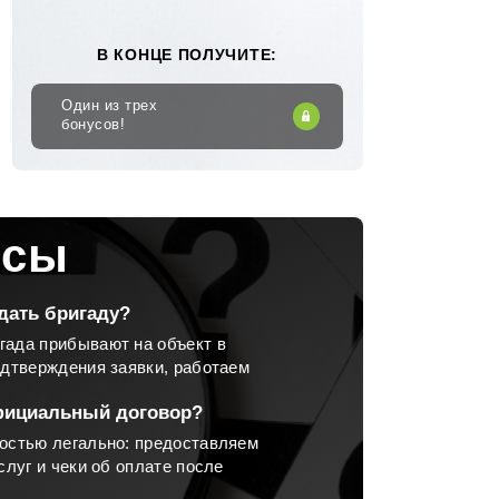
В КОНЦЕ ПОЛУЧИТЕ:
Один из трех
бонусов!
осы
дать бригаду?
гада прибывают на объект в
одтверждения заявки, работаем
фициальный договор?
остью легально: предоставляем
слуг и чеки об оплате после