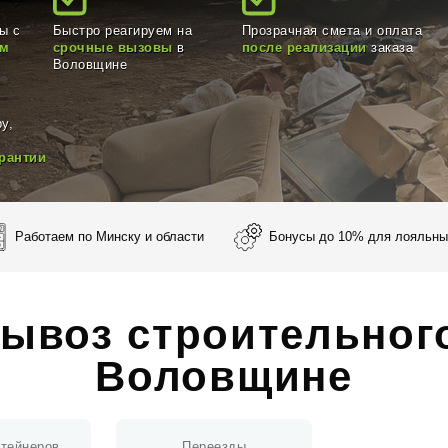
ы с
Быстро реагируем на
Прозрачная смета и оплата
ом
срочные вызовы
в
после реализации
заказа
Воловщине
у,
рантии
Работаем по Минску и области
Бонусы до 10% для лояльны
ывоз строительног
Воловщине
нтейнеров
Переезды