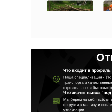
Вывоз веток с участка
Вы
От
Что входит в профиль
Наша специализация - это
транспорта и качественны
Вывоз металлолома
строительных и бытовых о
Что значит вывоз "под
Мы берем на себя всё: от 
погрузки в машину и посл
утилизации.