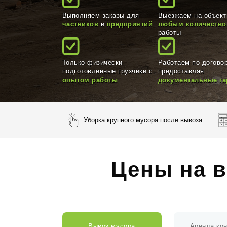
Выполняем заказы для
Выезжаем на объект
частников
и
предприятий
любым количеств
работы
Только физически
Работаем по договор
подготовленные грузчики с
предоставляя
опытом работы
документальные га
Уборка крупного мусора после вывоза
Цены на в
Вывоз мусора
Аренда ко