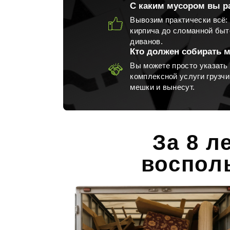
С каким мусором вы р
Вывозим практически всё: 
кирпича до сломанной быт
Вывоз мусора из гаража
диванов.
Кто должен собирать 
Вы можете просто указать 
комплексной услуги грузчи
мешки и вынесут.
Вывоз мусора после пожара
Выво
За 8 л
воспол