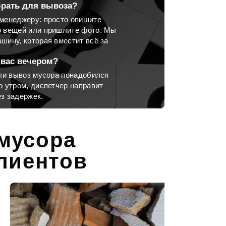
рать для вывоза?
менеджеру: просто опишите
о вещей или пришлите фото. Мы
шину, которая вместит всё за
 вас вечером?
сли вывоз мусора понадобился
о утром, диспетчер направит
з задержек.
 мусора
лиентов