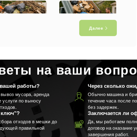
Далее
воз мусора с дачного
Вывоз мусора с участка
участка
веты на ваши вопр
 вашей работы?
Через сколько ожи
 вывоз мусора, аренда
Обычно машина и бри
е услуги по выносу
течение часа после п
Вывоз окон
Вывоз дверей
тходов.
без задержек.
 ключ"?
Заключается ли о
сбора отходов в мешки до
Да, мы работаем полн
едующей правильной
договор на оказание у
завершения работ.