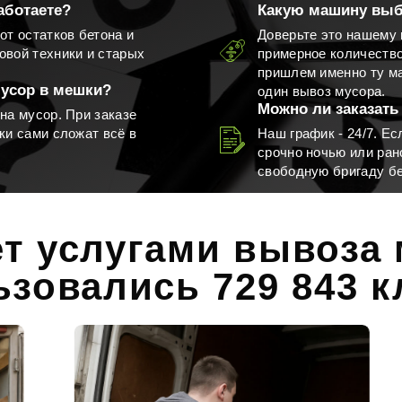
аботаете?
Какую машину выб
от остатков бетона и
Доверьте это нашему 
овой техники и старых
примерное количеств
Вывоз пианино
Вывоз хлама
пришлем именно ту ма
мусор в мешки?
один вывоз мусора.
Можно ли заказать
на мусор. При заказе
ки сами сложат всё в
Наш график - 24/7. Е
срочно ночью или ран
свободную бригаду бе
з мусора самосвалами
Не знаю
ет услугами вывоза
ьзовались 729 843 к